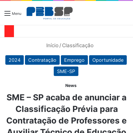
Menu
Início
/
Classificação
2024
Contratação
Emprego
Oportunidade
SME-SP
News
SME – SP acaba de anunciar a
Classificação Prévia para
Contratação de Professores e
Auxiliar Técnico de Educação