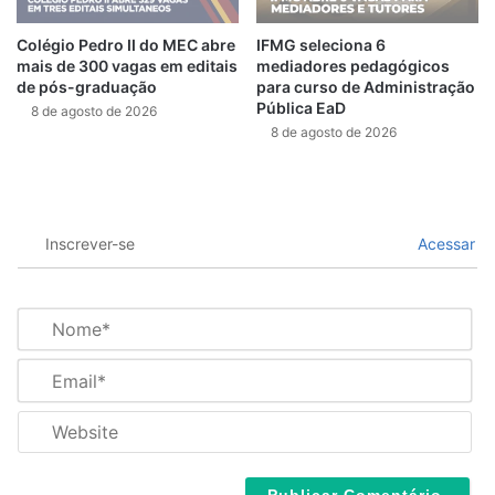
Colégio Pedro II do MEC abre
IFMG seleciona 6
mais de 300 vagas em editais
mediadores pedagógicos
de pós-graduação
para curso de Administração
Pública EaD
8 de agosto de 2026
8 de agosto de 2026
Inscrever-se
Acessar
N
o
m
E
e
m
*
a
W
i
e
l
b
*
s