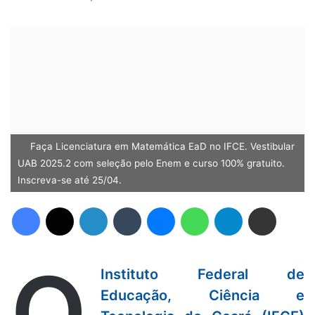
Faça Licenciatura em Matemática EaD no IFCE. Vestibular
UAB 2025.2 com seleção pelo Enem e curso 100% gratuito.
Inscreva-se até 25/04.
Facebook
X
Linkedin
Tumblr
Messenger
WhatsApp
Telegram
Compartilhar via e-mail
O
Instituto Federal de
Educação, Ciência e