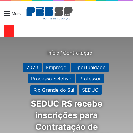
Menu
Início
/
Contratação
2023
Emprego
Oportunidade
Processo Seletivo
Professor
Rio Grande do Sul
SEDUC
SEDUC RS recebe
inscrições para
Contratação de