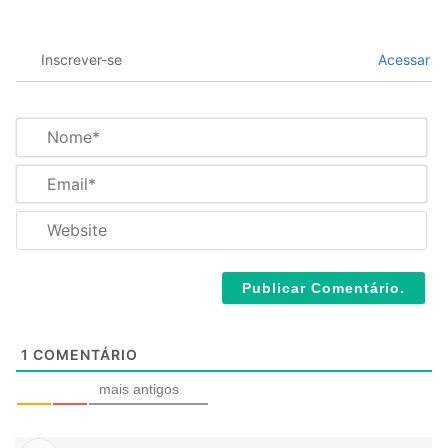
Inscrever-se
Acessar
N
o
m
E
e
m
*
a
W
i
e
l
b
*
s
i
t
e
1
COMENTÁRIO
mais antigos