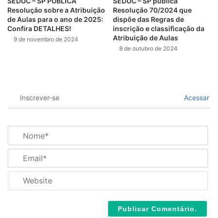
SEDUC – SP PUBLICA
SEDUC – SP publica
Resolução sobre a Atribuição
Resolução 70/2024 que
de Aulas para o ano de 2025:
dispõe das Regras de
Confira DETALHES!
inscrição e classificação da
Atribuição de Aulas
9 de novembro de 2024
8 de outubro de 2024
Inscrever-se
Acessar
N
o
m
E
e
m
*
a
W
i
e
l
b
*
s
i