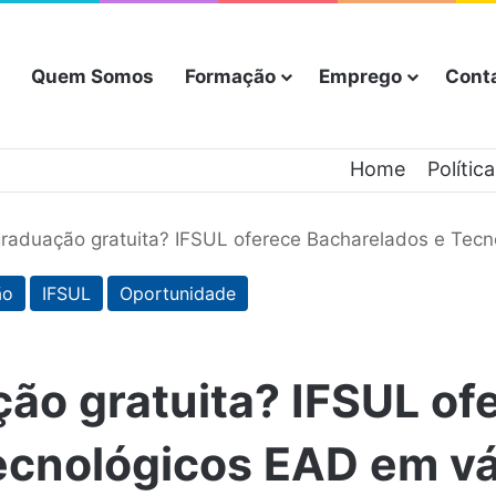
Quem Somos
Formação
Emprego
Cont
Home
Polític
raduação gratuita? IFSUL oferece Bacharelados e Tecn
ão
IFSUL
Oportunidade
ão gratuita? IFSUL of
ecnológicos EAD em vá