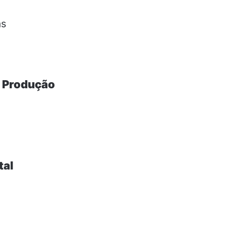
as
 Produção
tal