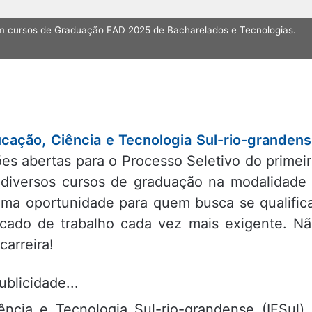
em cursos de Graduação EAD 2025 de Bacharelados e Tecnologias.
ucação, Ciência e Tecnologia Sul-rio-granden
ões abertas para o Processo Seletivo do primei
diversos cursos de graduação na modalidade
 uma oportunidade para quem busca se qualific
cado de trabalho cada vez mais exigente. N
arreira!
ublicidade...
ência e Tecnologia Sul-rio-grandense (IFSul)