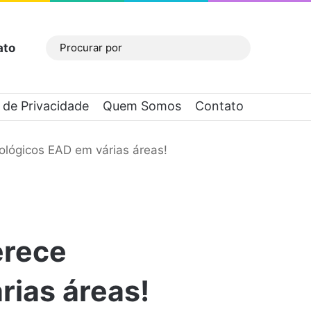
ato
Barra Lateral
Procurar
por
a de Privacidade
Quem Somos
Contato
ológicos EAD em várias áreas!
erece
rias áreas!