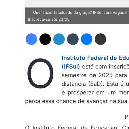
Quer fazer faculdade de graça? IFSul abre vagas 
Inscreva-se até 23/05!
Facebook
X
Linkedin
Tumblr
Messenger
Compartilhar via e-mail
O
Instituto Federal de Ed
(IFSul)
está com inscriç
semestre de 2025 para 
distância (EaD). Esta é
e prosperar em um mer
perca essa chance de avançar na sua c
P
O Instituto Federal de Educação, Ci