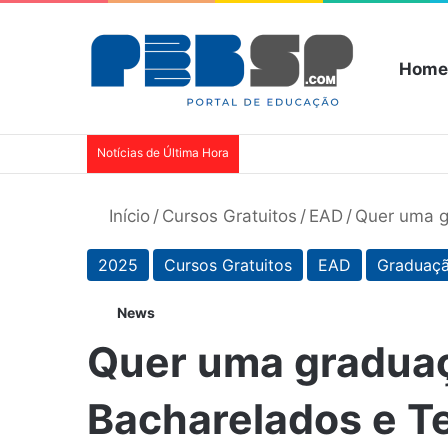
Home
Notícias de Última Hora
Início
/
Cursos Gratuitos
/
EAD
/
Quer uma g
2025
Cursos Gratuitos
EAD
Graduaç
News
Quer uma graduaç
Bacharelados e T