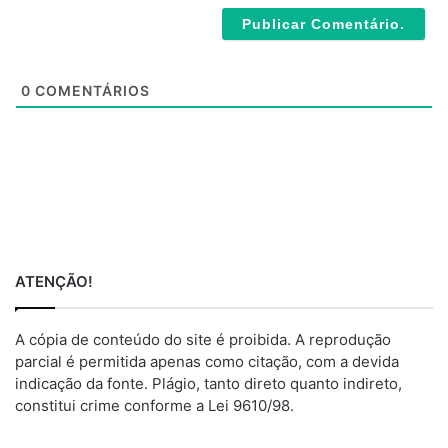
*
s
i
t
e
0
COMENTÁRIOS
ATENÇÃO!
A cópia de conteúdo do site é proibida. A reprodução
parcial é permitida apenas como citação, com a devida
indicação da fonte. Plágio, tanto direto quanto indireto,
constitui crime conforme a Lei 9610/98.