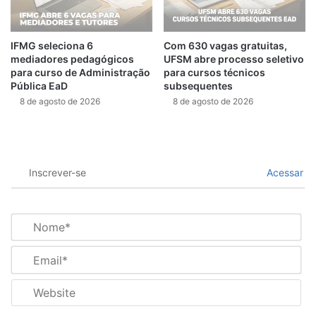
IFMG seleciona 6
Com 630 vagas gratuitas,
mediadores pedagógicos
UFSM abre processo seletivo
para curso de Administração
para cursos técnicos
Pública EaD
subsequentes
8 de agosto de 2026
8 de agosto de 2026
Inscrever-se
Acessar
N
o
m
E
e
m
*
a
W
i
e
l
b