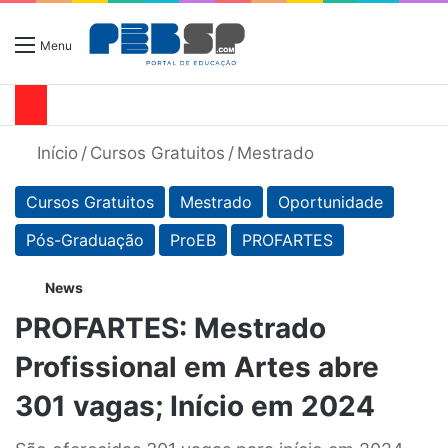
Menu
Início
/
Cursos Gratuitos
/
Mestrado
Cursos Gratuitos
Mestrado
Oportunidade
Pós-Graduação
ProEB
PROFARTES
News
PROFARTES: Mestrado
Profissional em Artes abre
301 vagas; Início em 2024