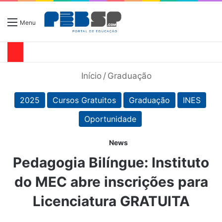
Menu
Início
/
Graduação
2025
Cursos Gratuitos
Graduação
INES
Oportunidade
News
Pedagogia Bilíngue: Instituto
do MEC abre inscrições para
Licenciatura GRATUITA