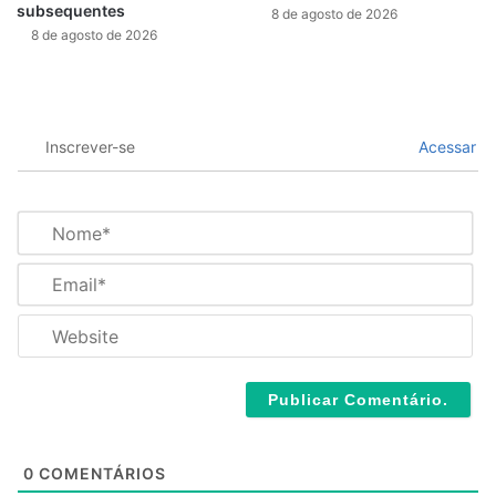
subsequentes
8 de agosto de 2026
8 de agosto de 2026
Inscrever-se
Acessar
N
o
m
E
e
m
*
a
W
i
e
l
b
*
s
i
t
e
0
COMENTÁRIOS