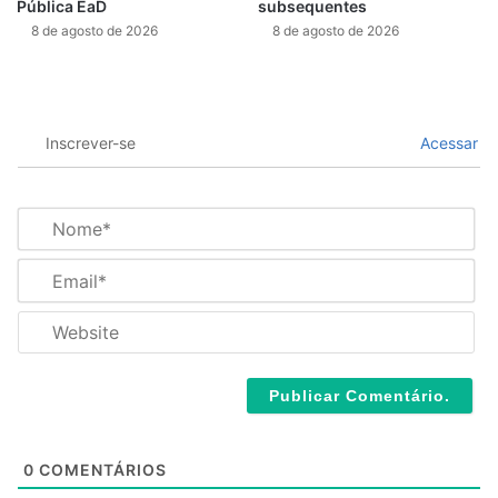
Pública EaD
subsequentes
8 de agosto de 2026
8 de agosto de 2026
Inscrever-se
Acessar
N
o
m
E
e
m
*
a
W
i
e
l
b
*
s
i
t
e
0
COMENTÁRIOS