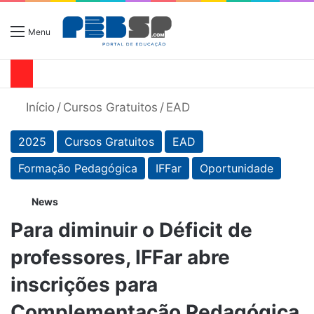
Menu
Início
/
Cursos Gratuitos
/
EAD
2025
Cursos Gratuitos
EAD
Formação Pedagógica
IFFar
Oportunidade
News
Para diminuir o Déficit de
professores, IFFar abre
inscrições para
Complementação Pedagógica