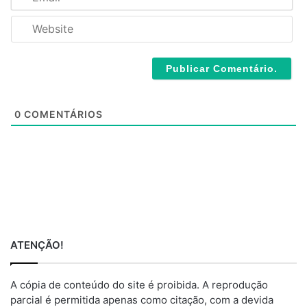
m
*
a
W
i
e
l
b
*
s
i
t
e
0
COMENTÁRIOS
ATENÇÃO!
A cópia de conteúdo do site é proibida. A reprodução
parcial é permitida apenas como citação, com a devida