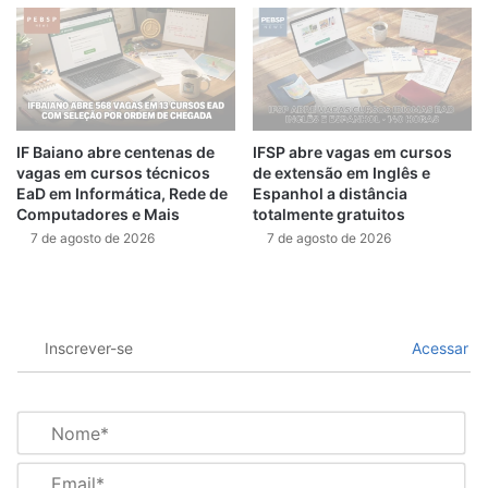
IF Baiano abre centenas de
IFSP abre vagas em cursos
vagas em cursos técnicos
de extensão em Inglês e
EaD em Informática, Rede de
Espanhol a distância
Computadores e Mais
totalmente gratuitos
7 de agosto de 2026
7 de agosto de 2026
Inscrever-se
Acessar
N
o
m
E
e