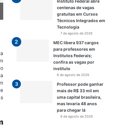
Instituto Federal abre
centenas de vagas
gratuitas em Cursos
Técnicos Integrados em
Tecnologia
7 de agosto de 2026
MEC libera 937 cargos
para professores em
 a
Institutos Federais;
em
confira as vagas por
do
instituto
da
6 de agosto de 2026
om
Professor pode ganhar
de
mais de R$ 33 mil em
as
uma capital brasileira,
mas levaria 48 anos
para chegar lá
6 de agosto de 2026
m