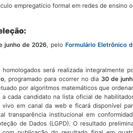
ulo empregatício formal em redes de ensino 
eleção:
de junho de 2026
, pelo
Formulário Eletrônico 
e homologados será realizada integralmente p
co
, programado para ocorrer no dia
30 de jun
efetuado por algoritmos matemáticos que orden
a cada candidato na lista oficial de habilitado
 vivo em canal da web e ficará disponível pa
al transparência institucional em conformida
oteção de Dados (LGPD). O resultado prelimin
, com publicação do resultado final em quat