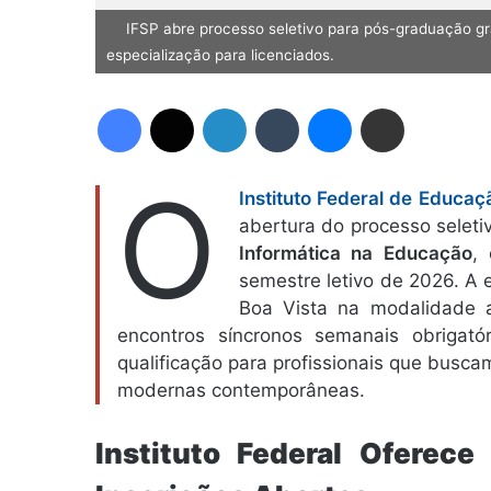
IFSP abre processo seletivo para pós-graduação gr
especialização para licenciados.
Facebook
X
Linkedin
Tumblr
Messenger
Compartilhar via e-mail
O
Instituto Federal de Educaç
abertura do processo seleti
Informática na Educação
,
semestre letivo de 2026. A 
Boa Vista na modalidade a
encontros síncronos semanais obrigató
qualificação para profissionais que buscam
modernas contemporâneas.
Instituto Federal Oferece