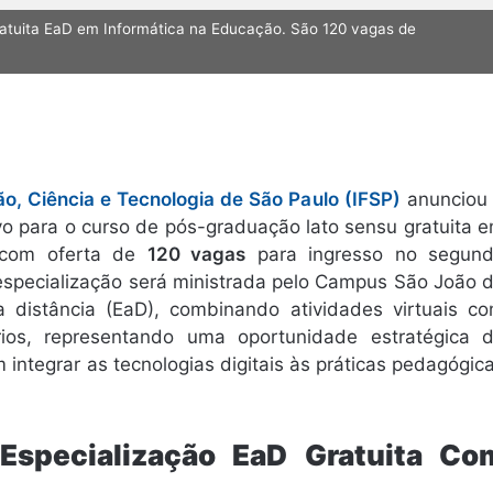
atuita EaD em Informática na Educação. São 120 vagas de
ão, Ciência e Tecnologia de São Paulo (IFSP)
anunciou
vo para o curso de pós-graduação lato sensu gratuita 
 com oferta de
120 vagas
para ingresso no segun
especialização será ministrada pelo Campus São João 
 distância (EaD), combinando atividades virtuais c
rios, representando uma oportunidade estratégica 
 integrar as tecnologias digitais às práticas pedagógic
 Especialização EaD Gratuita Co