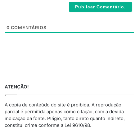
*
s
i
t
e
0
COMENTÁRIOS
ATENÇÃO!
A cópia de conteúdo do site é proibida. A reprodução
parcial é permitida apenas como citação, com a devida
indicação da fonte. Plágio, tanto direto quanto indireto,
constitui crime conforme a Lei 9610/98.