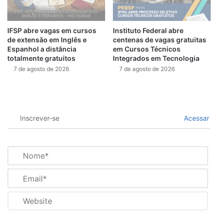
IFSP abre vagas em cursos
Instituto Federal abre
de extensão em Inglês e
centenas de vagas gratuitas
Espanhol a distância
em Cursos Técnicos
totalmente gratuitos
Integrados em Tecnologia
7 de agosto de 2026
7 de agosto de 2026
Inscrever-se
Acessar
N
o
m
E
e
m
*
a
W
i
e
l
b