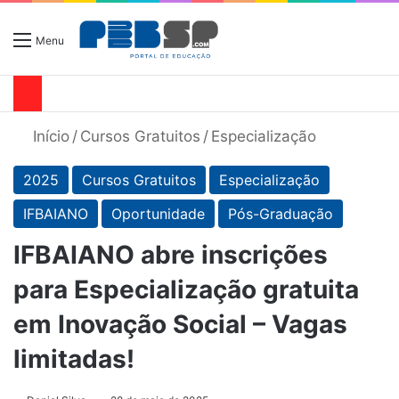
Menu
Início
/
Cursos Gratuitos
/
Especialização
2025
Cursos Gratuitos
Especialização
IFBAIANO
Oportunidade
Pós-Graduação
IFBAIANO abre inscrições
para Especialização gratuita
em Inovação Social – Vagas
limitadas!