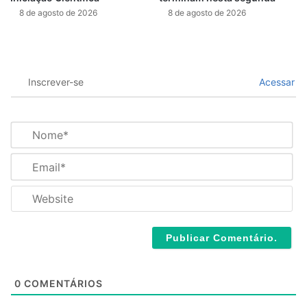
8 de agosto de 2026
8 de agosto de 2026
Inscrever-se
Acessar
N
o
m
E
e
m
*
a
W
i
e
l
b
*
s
i
t
e
0
COMENTÁRIOS