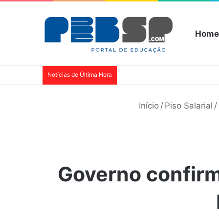
Home
Notícias de Última Hora
Início
/
Piso Salarial
/
Governo confirma