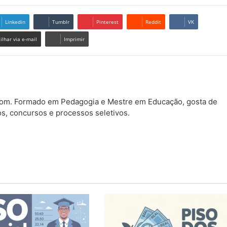
Linkedin
Tumblr
Pinterest
Reddit
VK
lhar via e-mail
Imprimir
.com. Formado em Pedagogia e Mestre em Educação, gosta de
os, concursos e processos seletivos.