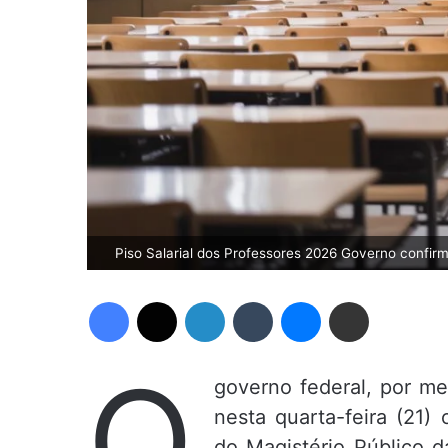
Piso Salarial dos Professores 2026 Governo confirm
Facebook
X
Linkedin
Tumblr
Messenger
Compartilhar via e-mail
O
governo federal, por me
nesta quarta-feira (21) 
do Magistério Público 