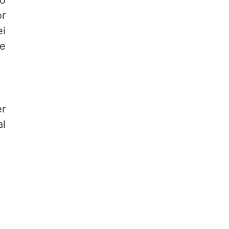
to
or
ei
 e
er
al