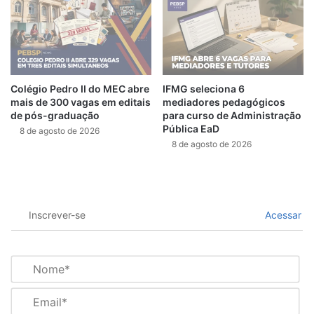
Colégio Pedro II do MEC abre
IFMG seleciona 6
mais de 300 vagas em editais
mediadores pedagógicos
de pós-graduação
para curso de Administração
Pública EaD
8 de agosto de 2026
8 de agosto de 2026
Inscrever-se
Acessar
N
o
m
E
e
m