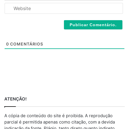
*
a
W
i
e
l
b
*
s
i
t
e
0
COMENTÁRIOS
ATENÇÃO!
A cópia de conteúdo do site é proibida. A reprodução
parcial é permitida apenas como citação, com a devida
indicação da fonte. Plágio, tanto direto quanto indireto,