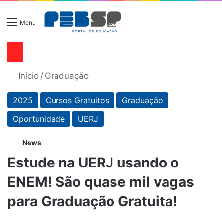
Menu
Início
/
Graduação
2025
Cursos Gratuitos
Graduação
Oportunidade
UERJ
News
Estude na UERJ usando o
ENEM! São quase mil vagas
para Graduação Gratuita!