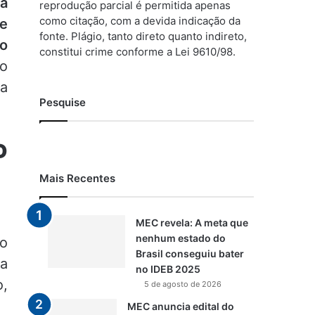
a
reprodução parcial é permitida apenas
como citação, com a devida indicação da
e
fonte. Plágio, tanto direto quanto indireto,
no
constitui crime conforme a Lei 9610/98.
ão
a
Pesquise
D
Mais Recentes
MEC revela: A meta que
nenhum estado do
 o
Brasil conseguiu bater
ra
no IDEB 2025
o,
5 de agosto de 2026
MEC anuncia edital do