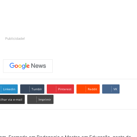
Publicidade!
Linkedin
Tumblr
Pinterest
Reddit
VK
lhar via e-mail
Imprimir