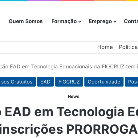
Quem Somos
Formação
Emprego
Cont
Home
Polític
ação EAD em Tecnologia Educacionais da FIOCRUZ tem 
rsos Gratuitos
EAD
FIOCRUZ
Oportunidade
Pós
News
o EAD em Tecnologia E
inscrições PRORROGA