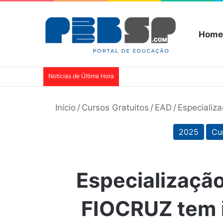
Home
Notícias de Última Hora
Início
/
Cursos Gratuitos
/
EAD
/
Especializ
2025
Cu
Especializaçã
FIOCRUZ tem 