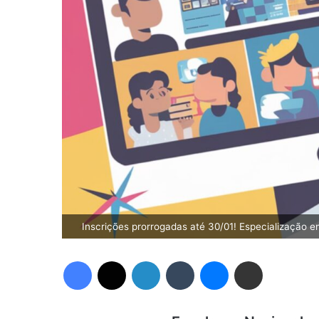
Inscrições prorrogadas até 30/01! Especialização e
Facebook
X
Linkedin
Tumblr
Messenger
Compartilhar via e-mail