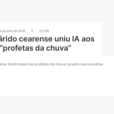
9 de julho de 2026
0
22.228
rido cearense uniu IA aos
“profetas da chuva”
eres tradicionais dos profetas da chuva; projeto vence prêmio