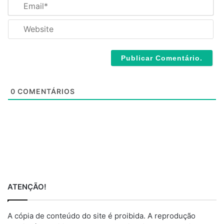
E
e
m
*
a
W
i
e
l
b
*
s
i
t
e
0
COMENTÁRIOS
ATENÇÃO!
A cópia de conteúdo do site é proibida. A reprodução