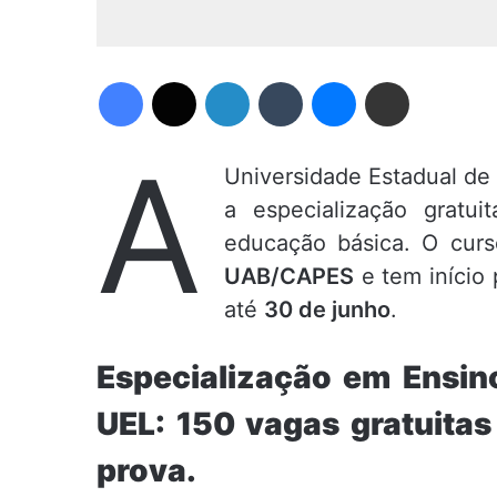
Facebook
X
Linkedin
Tumblr
Messenger
Compartilhar via e-mail
A
Universidade Estadual de 
a especialização gratui
educação básica. O cur
UAB/CAPES
e tem início 
até
30 de junho
.
Especialização em Ensino
UEL: 150 vagas gratuitas
prova.