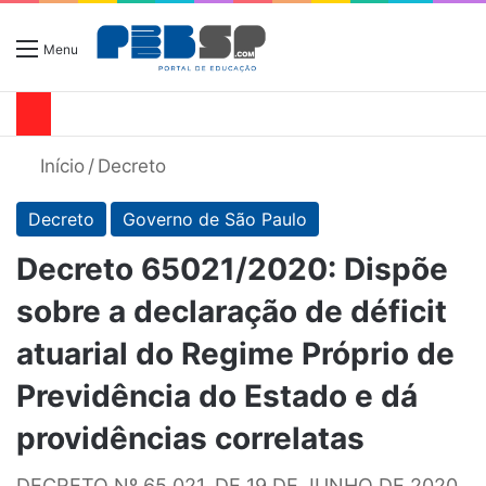
Menu
Início
/
Decreto
Decreto
Governo de São Paulo
Decreto 65021/2020: Dispõe
sobre a declaração de déficit
atuarial do Regime Próprio de
Previdência do Estado e dá
providências correlatas
DECRETO Nº 65.021, DE 19 DE JUNHO DE 2020