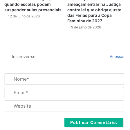
quando escolas podem
ameaçam entrar na Justiça
suspender aulas presenciais
contra lei que obriga ajuste
das Férias para a Copa
12 de julho de 2026
Feminina de 2027
9 de julho de 2026
Inscrever-se
Acessar
N
o
m
E
e
m
*
a
W
i
e
l
b
*
s
i