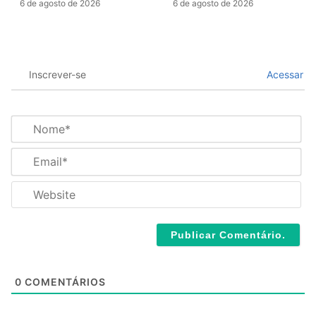
6 de agosto de 2026
6 de agosto de 2026
Inscrever-se
Acessar
N
o
m
E
e
m
*
a
W
i
e
l
b
*
s
i
t
e
0
COMENTÁRIOS