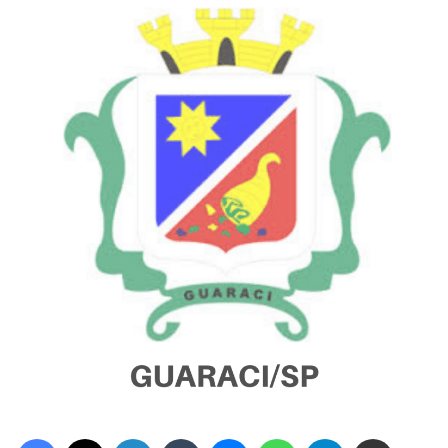
Facebook
X
Linkedin
Tumblr
Messenger
WhatsApp
Telegram
Compartilhar via e-mail