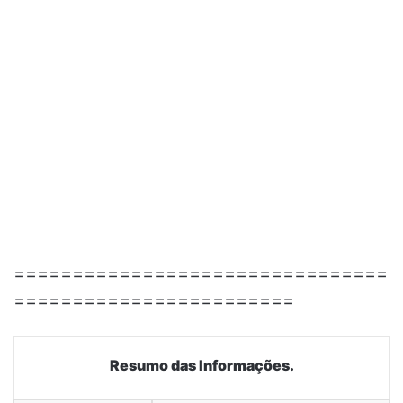
================================
========================
Resumo das Informações.