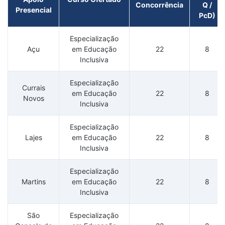
Concorrência
Q /
Presencial
PcD)
Especialização
Açu
em Educação
22
8
Inclusiva
Especialização
Currais
em Educação
22
8
Novos
Inclusiva
Especialização
Lajes
em Educação
22
8
Inclusiva
Especialização
Martins
em Educação
22
8
Inclusiva
São
Especialização