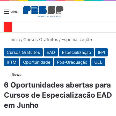
Menu
Início
/
Cursos Gratuitos
/
Especialização
Cursos Gratuitos
EAD
Especialização
IFPI
IFTM
Oportunidade
Pós-Graduação
UEL
News
6 Oportunidades abertas para
Cursos de Especialização EAD
em Junho