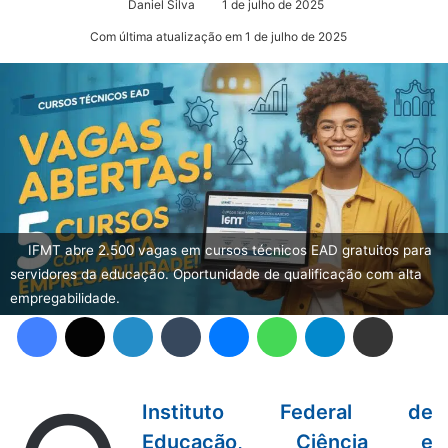
Daniel Silva
1 de julho de 2025
Com última atualização em 1 de julho de 2025
IFMT abre 2.500 vagas em cursos técnicos EAD gratuitos para
servidores da educação. Oportunidade de qualificação com alta
empregabilidade.
Facebook
X
Linkedin
Tumblr
Messenger
WhatsApp
Telegram
Compartilhar via e-mail
Instituto Federal de
Educação, Ciência e