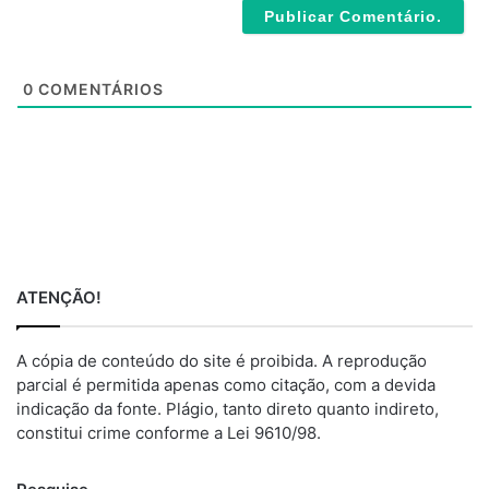
s
i
t
e
0
COMENTÁRIOS
ATENÇÃO!
A cópia de conteúdo do site é proibida. A reprodução
parcial é permitida apenas como citação, com a devida
indicação da fonte. Plágio, tanto direto quanto indireto,
constitui crime conforme a Lei 9610/98.