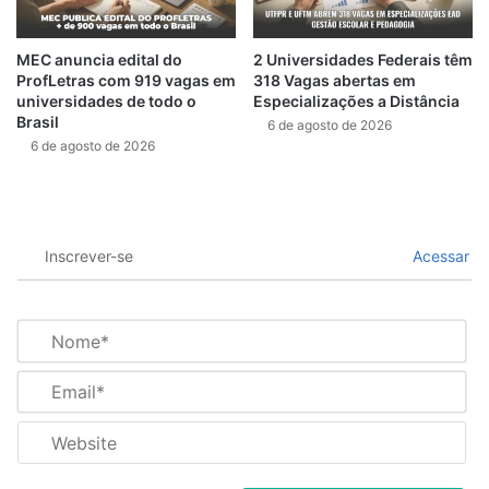
MEC anuncia edital do
2 Universidades Federais têm
ProfLetras com 919 vagas em
318 Vagas abertas em
universidades de todo o
Especializações a Distância
Brasil
6 de agosto de 2026
6 de agosto de 2026
Inscrever-se
Acessar
N
o
m
E
e
m
*
a
W
i
e
l
b
*