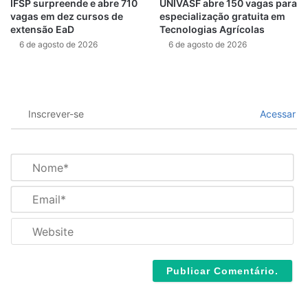
IFSP surpreende e abre 710
UNIVASF abre 150 vagas para
vagas em dez cursos de
especialização gratuita em
extensão EaD
Tecnologias Agrícolas
6 de agosto de 2026
6 de agosto de 2026
Inscrever-se
Acessar
N
o
m
E
e
m
*
a
W
i
e
l
b
*
s
i
t
e