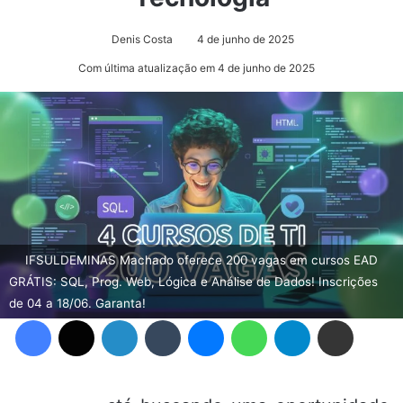
Denis Costa
4 de junho de 2025
Com última atualização em 4 de junho de 2025
IFSULDEMINAS Machado oferece 200 vagas em cursos EAD
GRÁTIS: SQL, Prog. Web, Lógica e Análise de Dados! Inscrições
de 04 a 18/06. Garanta!
Facebook
X
Linkedin
Tumblr
Messenger
WhatsApp
Telegram
Compartilhar via e-mail