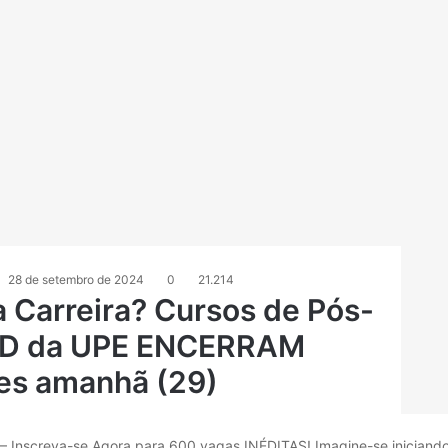
28 de setembro de 2024
0
21.214
 Carreira? Cursos de Pós-
AD da UPE ENCERRAM
ões amanhã (29)
 Inscreva-se Agora para 600 vagas INÉDITAS! Imagine-se iniciand