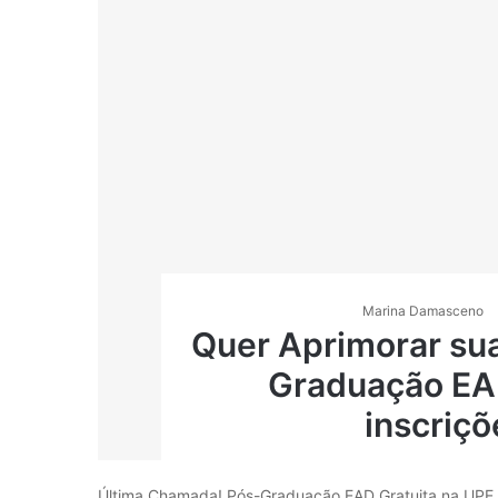
Marina Damasceno
Quer Aprimorar sua
Graduação E
inscriç
Última Chamada! Pós-Graduação EAD Gratuita na UPE –