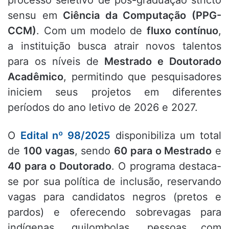
processo seletivo de pós-graduação stricto
sensu em
Ciência da Computação (PPG-
CCM)
.
Com um modelo de
fluxo contínuo
,
a instituição busca atrair novos talentos
para os níveis de
Mestrado e Doutorado
Acadêmico
, permitindo que pesquisadores
iniciem seus projetos em diferentes
períodos do ano letivo de 2026 e 2027
.
O
Edital nº 98/2025
disponibiliza um total
de
100 vagas
, sendo
60 para o Mestrado
e
40 para o Doutorado
.
O programa destaca-
se por sua política de inclusão, reservando
vagas para candidatos negros (pretos e
pardos) e oferecendo sobrevagas para
indígenas, quilombolas, pessoas com