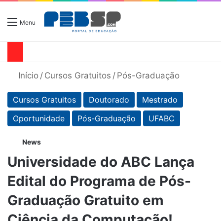
Menu
Início
/
Cursos Gratuitos
/
Pós-Graduação
Cursos Gratuitos
Doutorado
Mestrado
Oportunidade
Pós-Graduação
UFABC
News
Universidade do ABC Lança
Edital do Programa de Pós-
Graduação Gratuito em
Ciência da Computação!