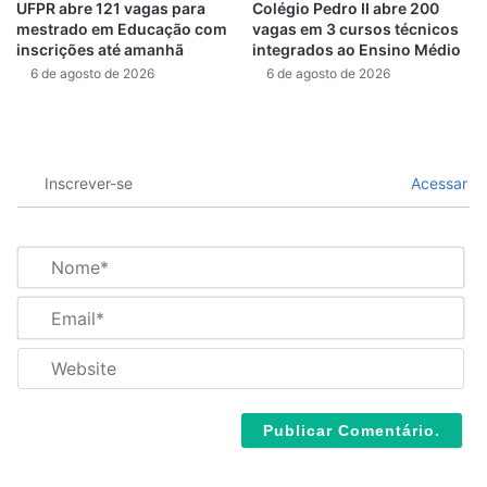
UFPR abre 121 vagas para
Colégio Pedro II abre 200
mestrado em Educação com
vagas em 3 cursos técnicos
inscrições até amanhã
integrados ao Ensino Médio
6 de agosto de 2026
6 de agosto de 2026
Inscrever-se
Acessar
N
o
m
E
e
m
*
a
W
i
e
l
b
*
s
i
t
e