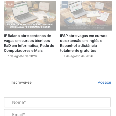
IF Baiano abre centenas de
IFSP abre vagas em cursos
vagas em cursos técnicos
de extensão em Inglês e
EaD em Informática, Rede de
Espanhol a distância
Computadores e Mais
totalmente gratuitos
7 de agosto de 2026
7 de agosto de 2026
Inscrever-se
Acessar
N
o
m
E
e