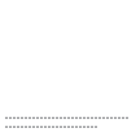
================================
========================