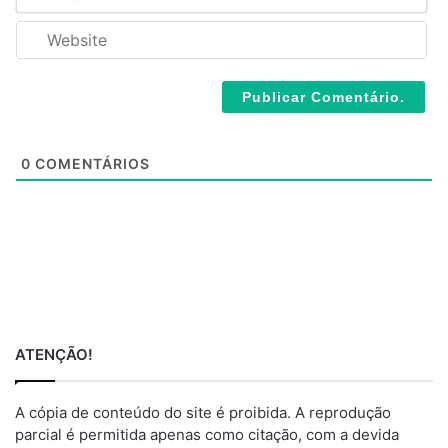
m
*
a
W
i
e
l
b
*
s
i
t
e
0
COMENTÁRIOS
ATENÇÃO!
A cópia de conteúdo do site é proibida. A reprodução
parcial é permitida apenas como citação, com a devida