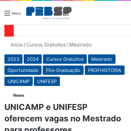
Menu
Início
/
Cursos Gratuitos
/
Mestrado
2023
2024
Cursos Gratuitos
Mestrado
Oportunidade
Pós-Graduação
PROFHISTORIA
UNICAMP
UNIFESP
News
UNICAMP e UNIFESP
oferecem vagas no Mestrado
para professores