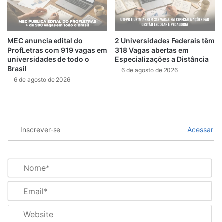
MEC anuncia edital do
2 Universidades Federais têm
ProfLetras com 919 vagas em
318 Vagas abertas em
universidades de todo o
Especializações a Distância
Brasil
6 de agosto de 2026
6 de agosto de 2026
Inscrever-se
Acessar
N
o
m
E
e
m
*
a
W
i
e