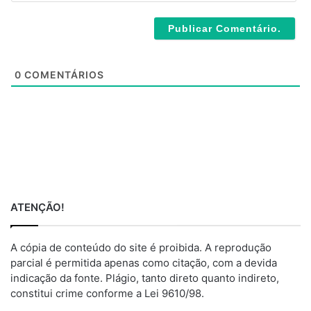
l
b
*
s
i
t
e
0
COMENTÁRIOS
ATENÇÃO!
A cópia de conteúdo do site é proibida. A reprodução
parcial é permitida apenas como citação, com a devida
indicação da fonte. Plágio, tanto direto quanto indireto,
constitui crime conforme a Lei 9610/98.