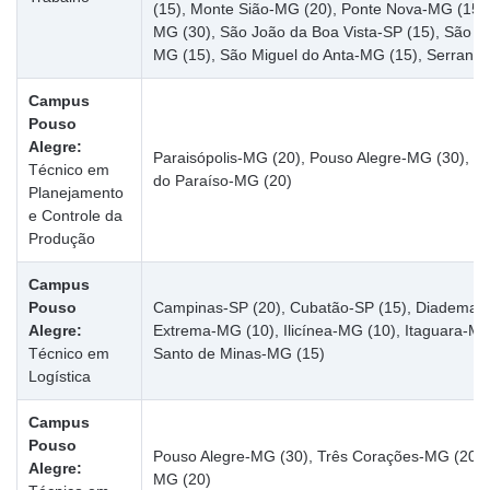
(15), Monte Sião-MG (20), Ponte Nova-MG (15),
MG (30), São João da Boa Vista-SP (15), São J
MG (15), São Miguel do Anta-MG (15), Serrana-
Campus
Pouso
Alegre:
Paraisópolis-MG (20), Pouso Alegre-MG (30), S
Técnico em
do Paraíso-MG (20)
Planejamento
e Controle da
Produção
Campus
Pouso
Campinas-SP (20), Cubatão-SP (15), Diadema-S
Alegre:
Extrema-MG (10), Ilicínea-MG (10), Itaguara-M
Técnico em
Santo de Minas-MG (15)
Logística
Campus
Pouso
Pouso Alegre-MG (30), Três Corações-MG (20), 
Alegre:
MG (20)