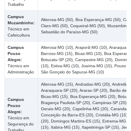
Trabalho
Campus
Alterosa-MG (50), Boa Esperança-MG (50), Car
Muzambinho:
Claro-MG (50), Coqueiral-MG (50), Muzambinh
Técnico em
Sebastião do Paraíso-MG (50)
Cafeicultura
Campus
Alterosa-MG (10), Araporã-MG (10), Araraquara
Pouso
Barroso-MG (15), Bicas-MG (10), Boa Esperanç
Alegre:
Botucatu-SP (20), Campestre-MG (20), Domingo
Técnico em
(10), Estiva-MG (10), Joaíma-MG (15), Pouso A
Administração
São Gonçalo do Sapucaí-MG (10)
Alterosa-MG (15), Andradas-MG (20), Andrelând
Araraquara-SP (20), Araras-SP (20), Barão de 
Bicas-MG (15), Boa Esperança-MG (20), Botucat
Campus
Bragança Paulista-SP (20), Campinas-SP (20),
Pouso
Gerais-MG (20), Capelinha-MG (20), Carandaí-
Alegre:
Conceição da Barra-ES (20), Cristália-MG (15),
Técnico em
(20), Domingos Martins-ES (15), Extrema-MG (2
Segurança do
(15), Itabira-MG (15), Itapetininga-SP (15), Je
Trabalho