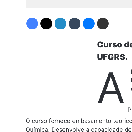
Facebook
X
Linkedin
Tumblr
Messenger
Compartilhar via e-mail
Curso de
UFGRS.
A
P
O curso fornece embasamento teórico 
Química. Desenvolve a capacidade de 