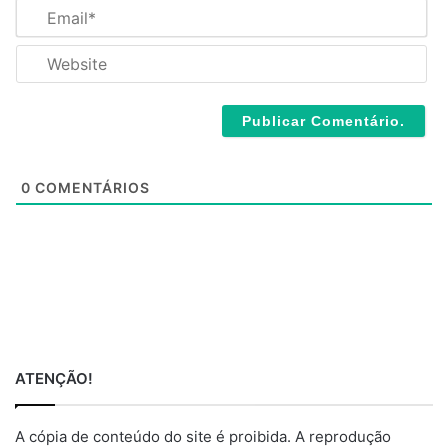
E
e
m
*
a
W
i
e
l
b
*
s
i
t
e
0
COMENTÁRIOS
ATENÇÃO!
A cópia de conteúdo do site é proibida. A reprodução