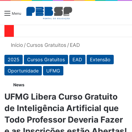
Menu
Início
/
Cursos Gratuitos
/
EAD
2025
Cursos Gratuitos
EAD
Extensão
Oportunidade
UFMG
News
UFMG Libera Curso Gratuito
de Inteligência Artificial que
Todo Professor Deveria Fazer
e as Inscrições estão Abertas!