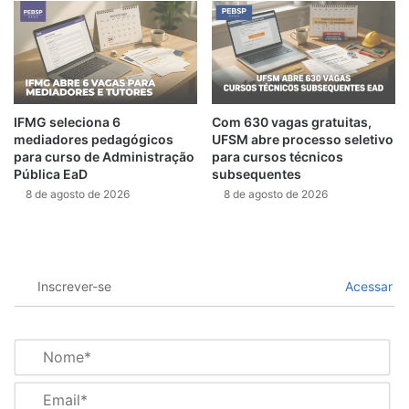
IFMG seleciona 6
Com 630 vagas gratuitas,
mediadores pedagógicos
UFSM abre processo seletivo
para curso de Administração
para cursos técnicos
Pública EaD
subsequentes
8 de agosto de 2026
8 de agosto de 2026
Inscrever-se
Acessar
N
o
m
E
e
m