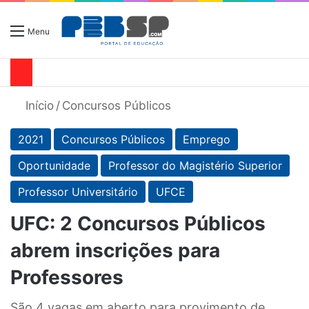
Menu
Início
/
Concursos Públicos
2021
Concursos Públicos
Emprego
Oportunidade
Professor do Magistério Superior
Professor Universitário
UFCE
UFC: 2 Concursos Públicos
abrem inscrições para
Professores
São 4 vagas em aberto para provimento de