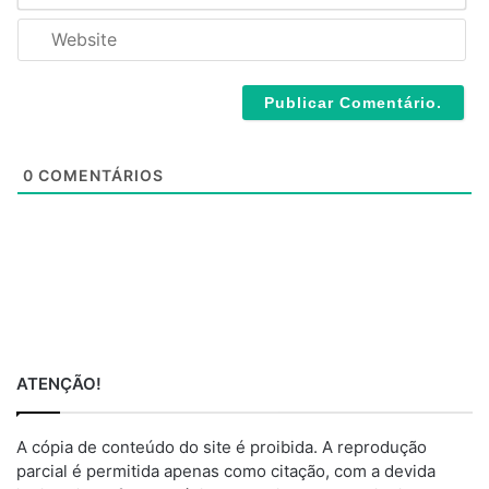
*
a
W
i
e
l
b
*
s
i
t
e
0
COMENTÁRIOS
ATENÇÃO!
A cópia de conteúdo do site é proibida. A reprodução
parcial é permitida apenas como citação, com a devida