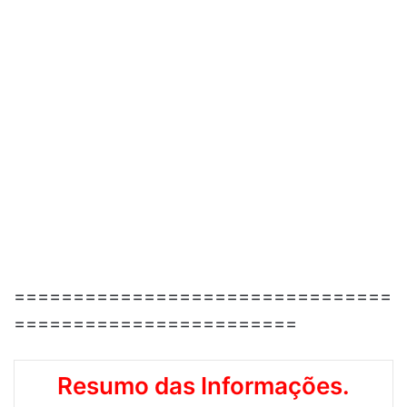
================================
========================
Resumo das Informações.