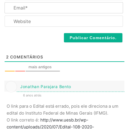
m
E
e
m
*
a
W
i
e
l
b
*
s
i
t
e
2
COMENTÁRIOS
mais antigos
Jonathan Parajara Bento
6 anos atrás
O link para o Edital está errado, pois ele direciona a um
edital do Instituto Federal de Minas Gerais (IFMG).
O link correto é:
http://www.uesb.br/wp-
content/uploads/2020/07/Edital-108-2020-