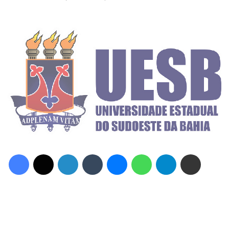
Facebook
X
Linkedin
Tumblr
Messenger
WhatsApp
Telegram
Compartilhar via e-mail