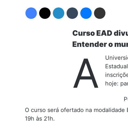
Facebook
X
Linkedin
Tumblr
Messenger
Compartilhar via e-mail
Curso EAD divu
Entender o mun
A
Univers
Estadual
inscriçõ
hoje: pa
P
O curso será ofertado na modalidade 
19h às 21h.