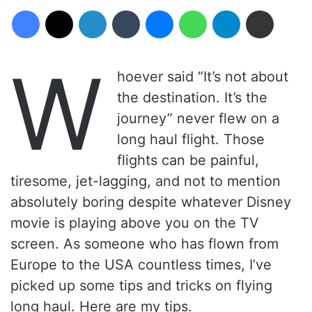
Facebook
X
Linkedin
Tumblr
Messenger
WhatsApp
Telegram
Compartilhar via e-mail
W
hoever said “It’s not about
the destination. It’s the
journey” never flew on a
long haul flight. Those
flights can be painful,
tiresome, jet-lagging, and not to mention
absolutely boring despite whatever Disney
movie is playing above you on the TV
screen. As someone who has flown from
Europe to the USA countless times, I’ve
picked up some tips and tricks on flying
long haul. Here are my tips.