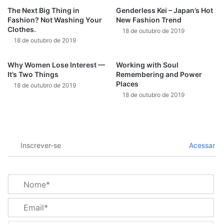
The Next Big Thing in
Genderless Kei – Japan’s Hot
Fashion? Not Washing Your
New Fashion Trend
Clothes.
18 de outubro de 2019
18 de outubro de 2019
Why Women Lose Interest —
Working with Soul
It’s Two Things
Remembering and Power
Places
18 de outubro de 2019
18 de outubro de 2019
Inscrever-se
Acessar
N
o
m
E
e
m
*
a