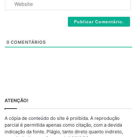
W
i
e
l
b
*
s
i
t
e
0
COMENTÁRIOS
ATENÇÃO!
A cópia de conteúdo do site é proibida. A reprodução
parcial é permitida apenas como citação, com a devida
indicação da fonte. Plágio, tanto direto quanto indireto,