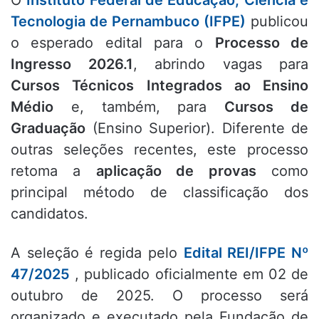
O
Instituto Federal de Educação, Ciência e
Tecnologia de Pernambuco (IFPE)
publicou
o esperado edital para o
Processo de
Ingresso 2026.1
, abrindo vagas para
Cursos Técnicos Integrados ao Ensino
Médio
e, também, para
Cursos de
Graduação
(Ensino Superior)
.
Diferente de
outras seleções recentes, este processo
retoma a
aplicação de provas
como
principal método de classificação dos
candidatos
.
A seleção é regida pelo
Edital REI/IFPE Nº
47/2025
, publicado oficialmente em 02 de
outubro de 2025. O processo será
organizado e executado pela Fundação de