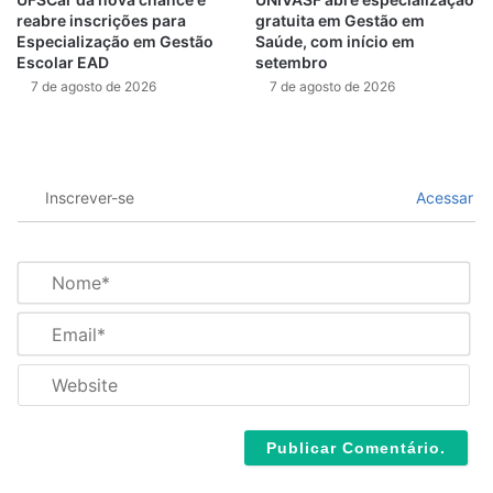
reabre inscrições para
gratuita em Gestão em
Especialização em Gestão
Saúde, com início em
Escolar EAD
setembro
7 de agosto de 2026
7 de agosto de 2026
Inscrever-se
Acessar
N
o
m
E
e
m
*
a
W
i
e
l
b
*
s
i
t