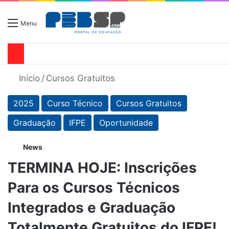
Menu
Início
/
Cursos Gratuitos
2025
Curso Técnico
Cursos Gratuitos
Graduação
IFPE
Oportunidade
News
TERMINA HOJE: Inscrições
Para os Cursos Técnicos
Integrados e Graduação
Totalmente Gratuitos do IFPE!