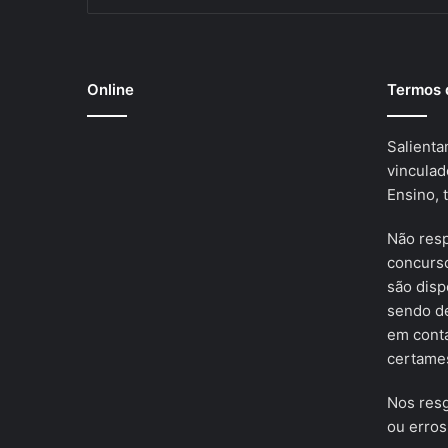
Online
Termos 
Salienta
vinculad
Ensino, 
Não res
concurso
são disp
sendo de
em cont
certames
Nos resg
ou erros