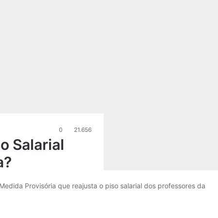
0
21.656
 Salarial
a?
edida Provisória que reajusta o piso salarial dos professores da