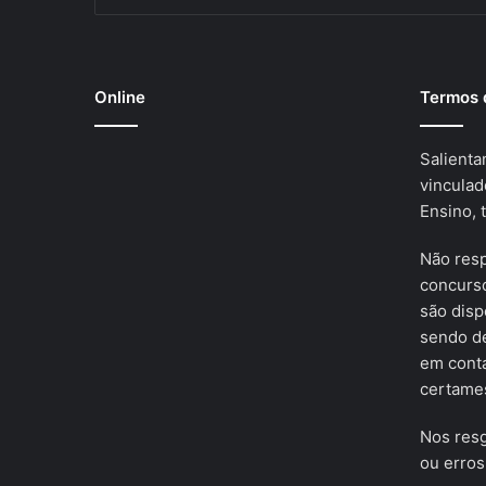
Online
Termos 
Salienta
vinculad
Ensino, 
Não res
concurso
são disp
sendo de
em cont
certames
Nos resg
ou erros