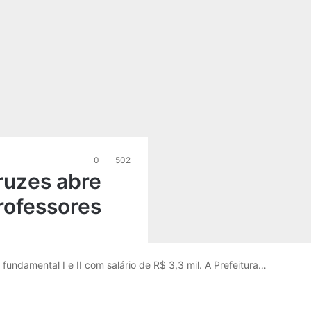
0
502
ruzes abre
rofessores
fundamental I e II com salário de R$ 3,3 mil. A Prefeitura…