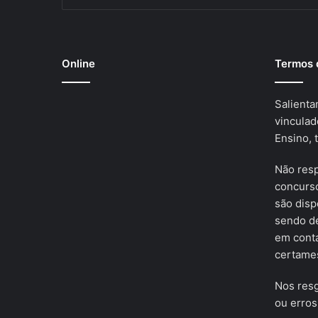
Online
Termos 
Salienta
vinculad
Ensino, 
Não res
concurso
são disp
sendo de
em cont
certames
Nos resg
ou erros