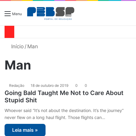
Menu
Início
/
Man
Man
Redação
18 de outubro de 2019
0
0
Going Bald Taught Me Not to Care About
Stupid Shit
Whoever said “It’s not about the destination. It’s the journey”
never flew on a long haul flight. Those flights can…
Leia mais »