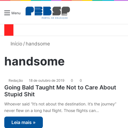
Menu
Início
/
handsome
handsome
Redação
18 de outubro de 2019
0
0
Going Bald Taught Me Not to Care About
Stupid Shit
Whoever said “It’s not about the destination. It’s the journey”
never flew on a long haul flight. Those flights can…
Leia mais »