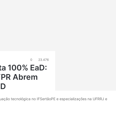
0
23.476
sta 100% EaD:
FPR Abrem
AD
uação tecnológica no IFSertãoPE e especializações na UFRRJ e