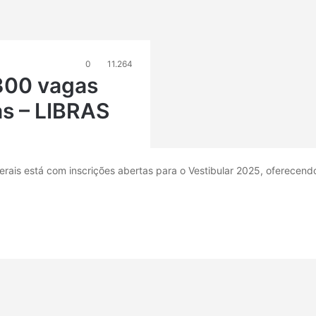
0
11.264
300 vagas
s – LIBRAS
rais está com inscrições abertas para o Vestibular 2025, oferecend