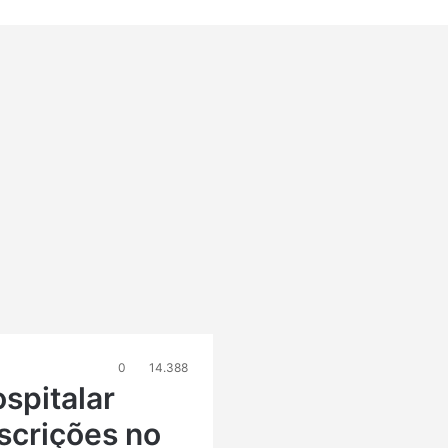
0
14.388
spitalar
scrições no