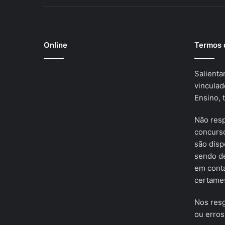
Online
Termos 
Salienta
vinculad
Ensino, 
Não res
concurso
são disp
sendo de
em cont
certames
Nos resg
ou erros