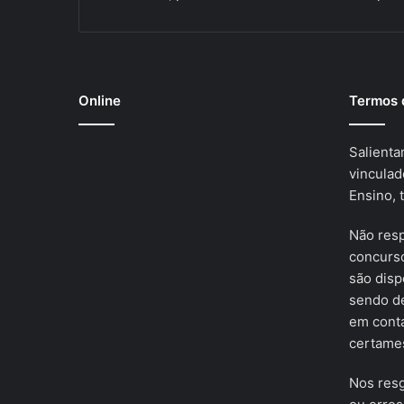
Online
Termos 
Salienta
vinculad
Ensino, 
Não res
concurso
são disp
sendo de
em cont
certames
Nos resg