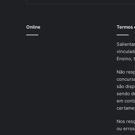
Online
Termos 
Salienta
vinculad
Ensino, 
Não res
concurso
são disp
sendo de
em cont
certames
Nos resg
ou erros