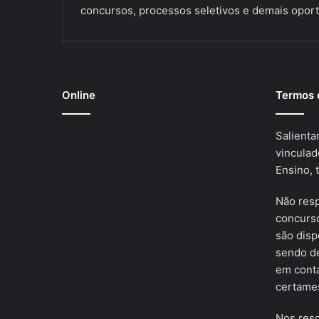
concursos, processos seletivos e demais oport
Online
Termos 
Salienta
vinculad
Ensino, 
Não res
concurso
são disp
sendo de
em cont
certames
Nos resg