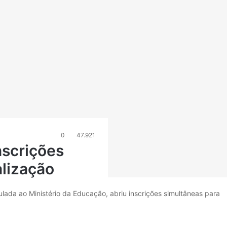
0
47.921
nscrições
alização
lada ao Ministério da Educação, abriu inscrições simultâneas para