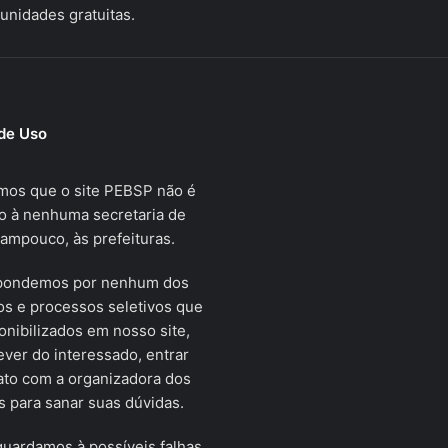
unidades gratuitas.
de Uso
mos que o site PEBSP não é
o à nenhuma secretaria de
tampouco, às prefeituras.
pondemos por nenhum dos
s e processos seletivos que
onibilizados em nosso site,
ver do interessado, entrar
ato com a organizadora dos
 para sanar suas dúvidas.
uardamos à possíveis falhas