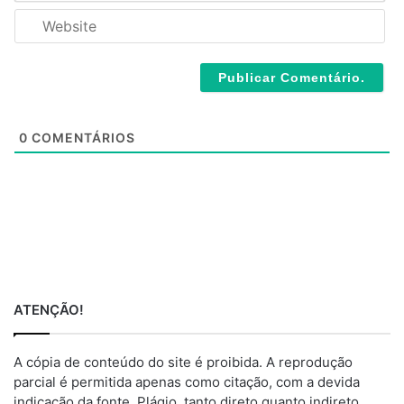
*
a
W
i
e
l
b
*
s
i
t
e
0
COMENTÁRIOS
ATENÇÃO!
A cópia de conteúdo do site é proibida. A reprodução
parcial é permitida apenas como citação, com a devida
indicação da fonte. Plágio, tanto direto quanto indireto,