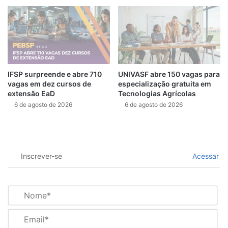
IFSP surpreende e abre 710
UNIVASF abre 150 vagas para
vagas em dez cursos de
especialização gratuita em
extensão EaD
Tecnologias Agrícolas
6 de agosto de 2026
6 de agosto de 2026
Inscrever-se
Acessar
N
o
m
E
e
m